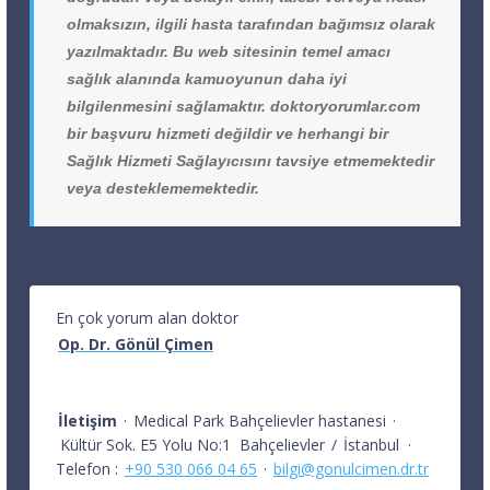
olmaksızın, ilgili hasta tarafından bağımsız olarak
yazılmaktadır. Bu web sitesinin temel amacı
sağlık alanında kamuoyunun daha iyi
bilgilenmesini sağlamaktır. doktoryorumlar.com
bir başvuru hizmeti değildir ve herhangi bir
Sağlık Hizmeti Sağlayıcısını tavsiye etmemektedir
veya desteklememektedir.
En çok yorum alan doktor
Op. Dr. Gönül Çimen
İletişim
·
Medical Park Bahçelievler hastanesi
·
Kültür Sok. E5 Yolu No:1
Bahçelievler
/
İstanbul
·
Telefon :
+90 530 066 04 65
·
bilgi@gonulcimen.dr.tr