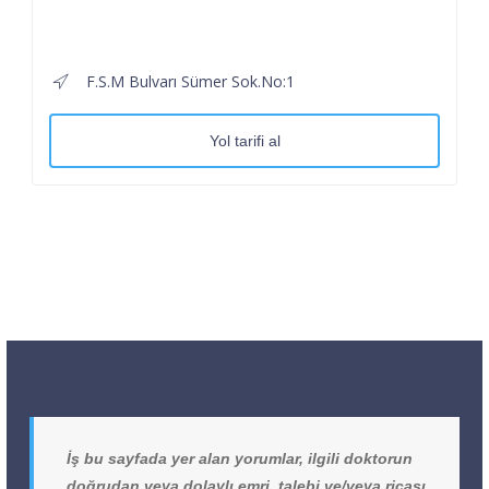
F.S.M Bulvarı Sümer Sok.No:1
Yol tarifi al
İş bu sayfada yer alan yorumlar, ilgili doktorun
doğrudan veya dolaylı emri, talebi ve/veya ricası