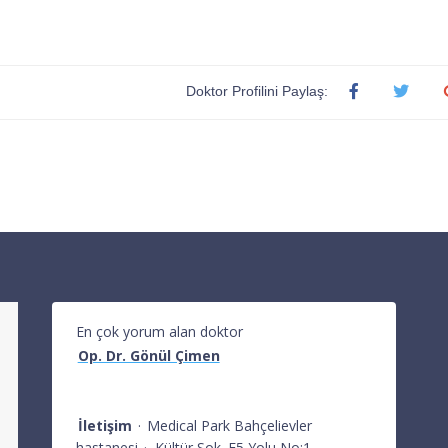
Doktor Profilini Paylaş:
En çok yorum alan doktor
Op. Dr. Gönül Çimen
İletişim
·
Medical Park Bahçelievler
hastanesi
·
Kültür Sok. E5 Yolu No:1