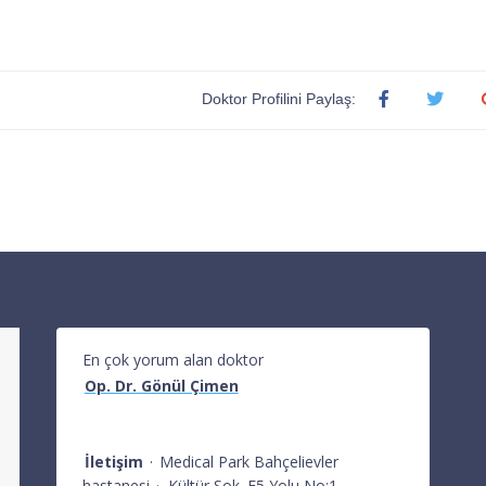
Doktor Profilini Paylaş:
En çok yorum alan doktor
Op. Dr. Gönül Çimen
İletişim
·
Medical Park Bahçelievler
hastanesi
·
Kültür Sok. E5 Yolu No:1