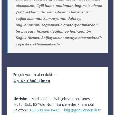
olmaksızın, ilgili hasta tarafından bağımsız olarak
yazılmaktadır. Bu web sitesinin temel amacı
sağlık alanında kamuoyunun daha iyi
bilgilenmesini sağlamaktır. doktoryorumlar.com
bir başvuru hizmeti değildir ve herhangi bir
Sağlık Hizmeti Sağlayıcısını tavsiye etmemektedir
veya desteklememektedir.
En çok yorum alan doktor
Op. Dr. Gönül Çimen
İletişim
·
Medical Park Bahçelievler hastanesi
·
Kültür Sok. E5 Yolu No:1
Bahçelievler
/
İstanbul
·
Telefon :
+90 530 066 04 65
·
bilgi@gonulcimen.dr.tr