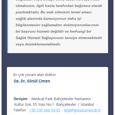
olmaksızın, ilgili hasta tarafından bağımsız olarak
yazılmaktadır. Bu web sitesinin temel amacı
sağlık alanında kamuoyunun daha iyi
bilgilenmesini sağlamaktır. doktoryorumlar.com
bir başvuru hizmeti değildir ve herhangi bir
Sağlık Hizmeti Sağlayıcısını tavsiye etmemektedir
veya desteklememektedir.
En çok yorum alan doktor
Op. Dr. Gönül Çimen
İletişim
·
Medical Park Bahçelievler hastanesi
·
Kültür Sok. E5 Yolu No:1
Bahçelievler
/
İstanbul
·
Telefon :
+90 530 066 04 65
·
bilgi@gonulcimen.dr.tr