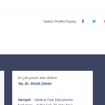
Doktor Profilini Paylaş:
En çok yorum alan doktor
Op. Dr. Gönül Çimen
İletişim
·
Medical Park Bahçelievler
hastanesi
·
Kültür Sok. E5 Yolu No:1