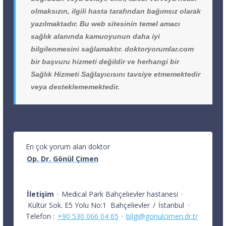
olmaksızın, ilgili hasta tarafından bağımsız olarak
yazılmaktadır. Bu web sitesinin temel amacı
sağlık alanında kamuoyunun daha iyi
bilgilenmesini sağlamaktır. doktoryorumlar.com
bir başvuru hizmeti değildir ve herhangi bir
Sağlık Hizmeti Sağlayıcısını tavsiye etmemektedir
veya desteklememektedir.
En çok yorum alan doktor
Op. Dr. Gönül Çimen
İletişim
·
Medical Park Bahçelievler hastanesi
·
Kültür Sok. E5 Yolu No:1
Bahçelievler
/
İstanbul
·
Telefon :
+90 530 066 04 65
·
bilgi@gonulcimen.dr.tr