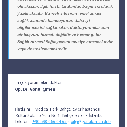
olmaksızın, ilgili hasta tarafından bağımsız olarak
yazılmaktadır. Bu web sitesinin temel amacı
sağlık alanında kamuoyunun daha iyi
bilgilenmesini sağlamaktır. doktoryorumlar.com
bir başvuru hizmeti değildir ve herhangi bir
Sağlık Hizmeti Sağlayıcısını tavsiye etmemektedir
veya desteklememektedir.
En çok yorum alan doktor
Op. Dr. Gönül Çimen
İletişim
·
Medical Park Bahçelievler hastanesi
·
Kültür Sok. E5 Yolu No:1
Bahçelievler
/
İstanbul
·
Telefon :
+90 530 066 04 65
·
bilgi@gonulcimen.dr.tr