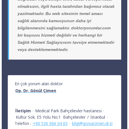
olmaksızın, ilgili hasta tarafından bağımsız olarak
yazılmaktadır. Bu web sitesinin temel amacı
sağlık alanında kamuoyunun daha iyi
bilgilenmesini sağlamaktır. doktoryorumlar.com
bir başvuru hizmeti değildir ve herhangi bir
Sağlık Hizmeti Sağlayıcısını tavsiye etmemektedir
veya desteklememektedir.
En çok yorum alan doktor
Op. Dr. Gönül Çimen
İletişim
·
Medical Park Bahçelievler hastanesi
·
Kültür Sok. E5 Yolu No:1
Bahçelievler
/
İstanbul
·
Telefon :
+90 530 066 04 65
·
bilgi@gonulcimen.dr.tr