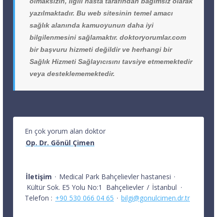
olmaksızın, ilgili hasta tarafından bağımsız olarak
yazılmaktadır. Bu web sitesinin temel amacı
sağlık alanında kamuoyunun daha iyi
bilgilenmesini sağlamaktır. doktoryorumlar.com
bir başvuru hizmeti değildir ve herhangi bir
Sağlık Hizmeti Sağlayıcısını tavsiye etmemektedir
veya desteklememektedir.
En çok yorum alan doktor
Op. Dr. Gönül Çimen
İletişim
·
Medical Park Bahçelievler hastanesi
·
Kültür Sok. E5 Yolu No:1
Bahçelievler
/
İstanbul
·
Telefon :
+90 530 066 04 65
·
bilgi@gonulcimen.dr.tr