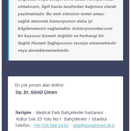
olmaksızın, ilgili hasta tarafından bağımsız olarak
yazılmaktadır. Bu web sitesinin temel amacı
sağlık alanında kamuoyunun daha iyi
bilgilenmesini sağlamaktır. doktoryorumlar.com
bir başvuru hizmeti değildir ve herhangi bir
Sağlık Hizmeti Sağlayıcısını tavsiye etmemektedir
veya desteklememektedir.
En çok yorum alan doktor
Op. Dr. Gönül Çimen
İletişim
·
Medical Park Bahçelievler hastanesi
·
Kültür Sok. E5 Yolu No:1
Bahçelievler
/
İstanbul
·
Telefon :
+90 530 066 04 65
·
bilgi@gonulcimen.dr.tr