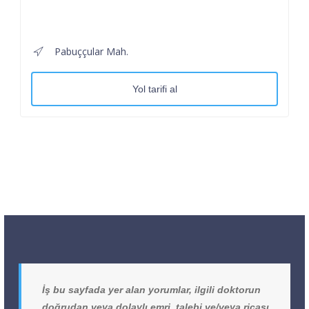
Pabuççular Mah.
Yol tarifi al
İş bu sayfada yer alan yorumlar, ilgili doktorun
doğrudan veya dolaylı emri, talebi ve/veya ricası