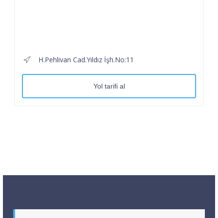
H.Pehlivan Cad.Yıldız İşh.No:11
Yol tarifi al