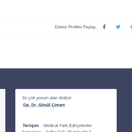
Doktor Profilini Paylaş:
En çok yorum alan doktor
Op. Dr. Gönül Çimen
İletişim
·
Medical Park Bahçelievler
hastanesi
·
Kültür Sok. E5 Yolu No:1