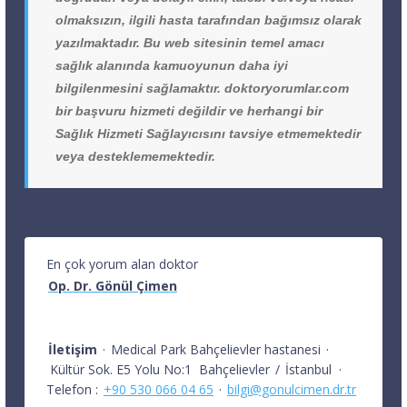
olmaksızın, ilgili hasta tarafından bağımsız olarak
yazılmaktadır. Bu web sitesinin temel amacı
sağlık alanında kamuoyunun daha iyi
bilgilenmesini sağlamaktır. doktoryorumlar.com
bir başvuru hizmeti değildir ve herhangi bir
Sağlık Hizmeti Sağlayıcısını tavsiye etmemektedir
veya desteklememektedir.
En çok yorum alan doktor
Op. Dr. Gönül Çimen
İletişim
·
Medical Park Bahçelievler hastanesi
·
Kültür Sok. E5 Yolu No:1
Bahçelievler
/
İstanbul
·
Telefon :
+90 530 066 04 65
·
bilgi@gonulcimen.dr.tr