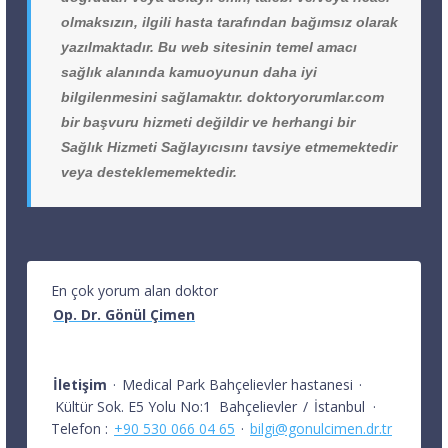
olmaksızın, ilgili hasta tarafından bağımsız olarak
yazılmaktadır. Bu web sitesinin temel amacı
sağlık alanında kamuoyunun daha iyi
bilgilenmesini sağlamaktır. doktoryorumlar.com
bir başvuru hizmeti değildir ve herhangi bir
Sağlık Hizmeti Sağlayıcısını tavsiye etmemektedir
veya desteklememektedir.
En çok yorum alan doktor
Op. Dr. Gönül Çimen
İletişim
·
Medical Park Bahçelievler hastanesi
·
Kültür Sok. E5 Yolu No:1
Bahçelievler
/
İstanbul
·
Telefon :
+90 530 066 04 65
·
bilgi@gonulcimen.dr.tr