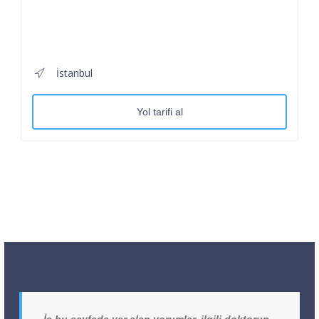
İstanbul
Yol tarifi al
İş bu sayfada yer alan yorumlar, ilgili doktorun