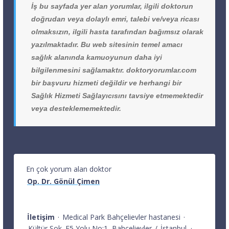
İş bu sayfada yer alan yorumlar, ilgili doktorun
doğrudan veya dolaylı emri, talebi ve/veya ricası
olmaksızın, ilgili hasta tarafından bağımsız olarak
yazılmaktadır. Bu web sitesinin temel amacı
sağlık alanında kamuoyunun daha iyi
bilgilenmesini sağlamaktır. doktoryorumlar.com
bir başvuru hizmeti değildir ve herhangi bir
Sağlık Hizmeti Sağlayıcısını tavsiye etmemektedir
veya desteklememektedir.
En çok yorum alan doktor
Op. Dr. Gönül Çimen
İletişim
·
Medical Park Bahçelievler hastanesi
·
Kültür Sok. E5 Yolu No:1
Bahçelievler
/
İstanbul
·