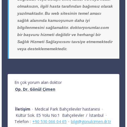
olmaksızın, ilgili hasta tarafından bağımsız olarak
yazılmaktadır. Bu web sitesinin temel amacı
sağlık alanında kamuoyunun daha iyi
bilgilenmesini sağlamaktır. doktoryorumlar.com
bir başvuru hizmeti değildir ve herhangi bir
Sağlık Hizmeti Sağlayıcısını tavsiye etmemektedir
veya desteklememektedir.
En çok yorum alan doktor
Op. Dr. Gönül Çimen
İletişim
·
Medical Park Bahçelievler hastanesi
·
Kültür Sok. E5 Yolu No:1
Bahçelievler
/
İstanbul
·
Telefon :
+90 530 066 04 65
·
bilgi@gonulcimen.dr.tr