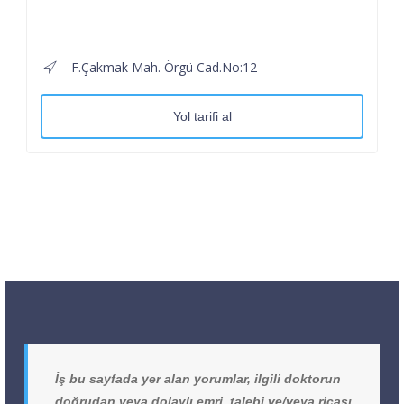
F.Çakmak Mah. Örgü Cad.No:12
Yol tarifi al
İş bu sayfada yer alan yorumlar, ilgili doktorun
doğrudan veya dolaylı emri, talebi ve/veya ricası