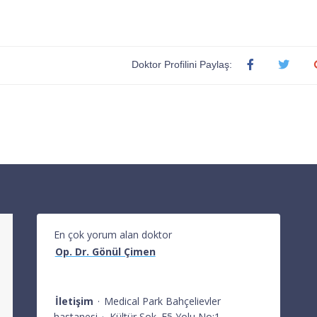
Doktor Profilini Paylaş:
En çok yorum alan doktor
Op. Dr. Gönül Çimen
İletişim
·
Medical Park Bahçelievler
hastanesi
·
Kültür Sok. E5 Yolu No:1