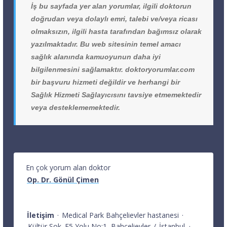
İş bu sayfada yer alan yorumlar, ilgili doktorun
doğrudan veya dolaylı emri, talebi ve/veya ricası
olmaksızın, ilgili hasta tarafından bağımsız olarak
yazılmaktadır. Bu web sitesinin temel amacı
sağlık alanında kamuoyunun daha iyi
bilgilenmesini sağlamaktır. doktoryorumlar.com
bir başvuru hizmeti değildir ve herhangi bir
Sağlık Hizmeti Sağlayıcısını tavsiye etmemektedir
veya desteklememektedir.
En çok yorum alan doktor
Op. Dr. Gönül Çimen
İletişim
·
Medical Park Bahçelievler hastanesi
·
Kültür Sok. E5 Yolu No:1
Bahçelievler
/
İstanbul
·