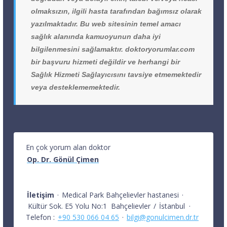
olmaksızın, ilgili hasta tarafından bağımsız olarak
yazılmaktadır. Bu web sitesinin temel amacı
sağlık alanında kamuoyunun daha iyi
bilgilenmesini sağlamaktır. doktoryorumlar.com
bir başvuru hizmeti değildir ve herhangi bir
Sağlık Hizmeti Sağlayıcısını tavsiye etmemektedir
veya desteklememektedir.
En çok yorum alan doktor
Op. Dr. Gönül Çimen
İletişim
·
Medical Park Bahçelievler hastanesi
·
Kültür Sok. E5 Yolu No:1
Bahçelievler
/
İstanbul
·
Telefon :
+90 530 066 04 65
·
bilgi@gonulcimen.dr.tr