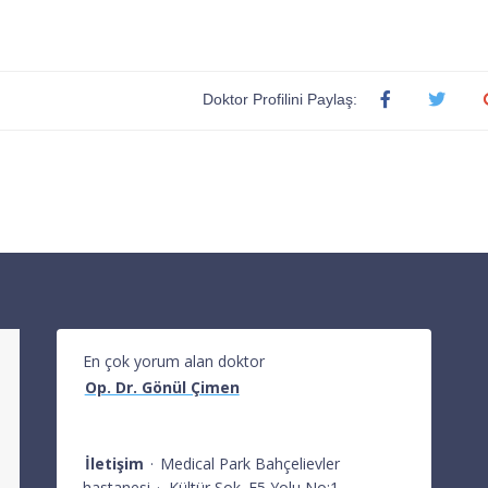
Doktor Profilini Paylaş:
En çok yorum alan doktor
Op. Dr. Gönül Çimen
İletişim
·
Medical Park Bahçelievler
hastanesi
·
Kültür Sok. E5 Yolu No:1