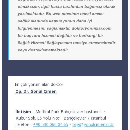
olmaksızın, ilgili hasta tarafından bağımsız olarak
yazılmaktadır. Bu web sitesinin temel amacı
sağlık alanında kamuoyunun daha iyi
bilgilenmesini sağlamaktır. doktoryorumlar.com
bir başvuru hizmeti değildir ve herhangi bir
Sağlık Hizmeti Sağlayıcısını tavsiye etmemektedir
veya desteklememektedir.
En çok yorum alan doktor
Op. Dr. Gönül Çimen
İletişim
·
Medical Park Bahçelievler hastanesi
·
Kültür Sok. E5 Yolu No:1
Bahçelievler
/
İstanbul
·
Telefon :
+90 530 066 04 65
·
bilgi@gonulcimen.dr.tr