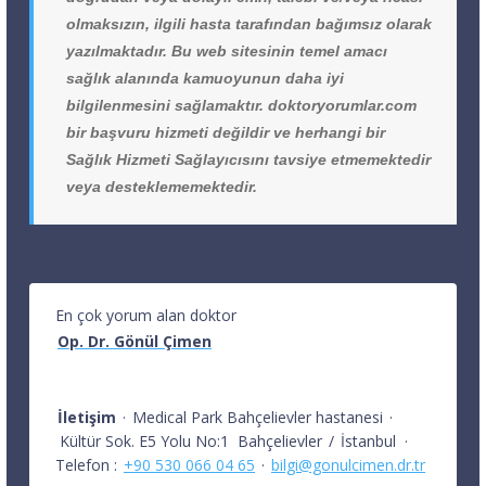
olmaksızın, ilgili hasta tarafından bağımsız olarak
yazılmaktadır. Bu web sitesinin temel amacı
sağlık alanında kamuoyunun daha iyi
bilgilenmesini sağlamaktır. doktoryorumlar.com
bir başvuru hizmeti değildir ve herhangi bir
Sağlık Hizmeti Sağlayıcısını tavsiye etmemektedir
veya desteklememektedir.
En çok yorum alan doktor
Op. Dr. Gönül Çimen
İletişim
·
Medical Park Bahçelievler hastanesi
·
Kültür Sok. E5 Yolu No:1
Bahçelievler
/
İstanbul
·
Telefon :
+90 530 066 04 65
·
bilgi@gonulcimen.dr.tr