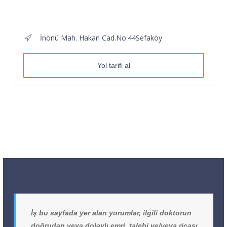
İnönü Mah. Hakan Cad.No:44Sefaköy
Yol tarifi al
İş bu sayfada yer alan yorumlar, ilgili doktorun
doğrudan veya dolaylı emri, talebi ve/veya ricası