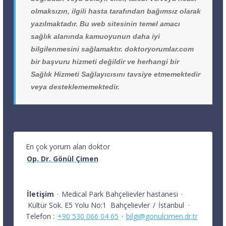
olmaksızın, ilgili hasta tarafından bağımsız olarak
yazılmaktadır. Bu web sitesinin temel amacı
sağlık alanında kamuoyunun daha iyi
bilgilenmesini sağlamaktır. doktoryorumlar.com
bir başvuru hizmeti değildir ve herhangi bir
Sağlık Hizmeti Sağlayıcısını tavsiye etmemektedir
veya desteklememektedir.
En çok yorum alan doktor
Op. Dr. Gönül Çimen
İletişim
·
Medical Park Bahçelievler hastanesi
·
Kültür Sok. E5 Yolu No:1
Bahçelievler
/
İstanbul
·
Telefon :
+90 530 066 04 65
·
bilgi@gonulcimen.dr.tr