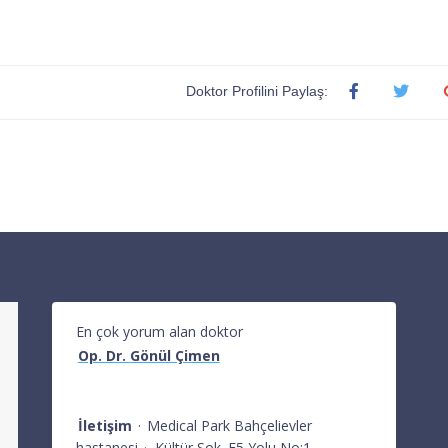
Doktor Profilini Paylaş:
En çok yorum alan doktor
Op. Dr. Gönül Çimen
İletişim
·
Medical Park Bahçelievler
hastanesi
·
Kültür Sok. E5 Yolu No:1