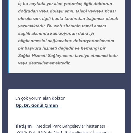
İş bu sayfada yer alan yorumlar, ilgili doktorun
doğrudan veya dolaylı emri, talebi ve/veya ricası
olmaksızın, ilgili hasta tarafından bağımsız olarak
yazılmaktadır. Bu web sitesinin temel amacı
sağlık alanında kamuoyunun daha iyi
bilgilenmesini sağlamaktır. doktoryorumlar.com
bir başvuru hizmeti değildir ve herhangi bir
Sağlık Hizmeti Sağlayıcısını tavsiye etmemektedir
veya desteklememektedir.
En çok yorum alan doktor
Op. Dr. Gönül Çimen
İletişim
·
Medical Park Bahçelievler hastanesi
·
Kültür Sok. E5 Yolu No:1
Bahçelievler
/
İstanbul
·