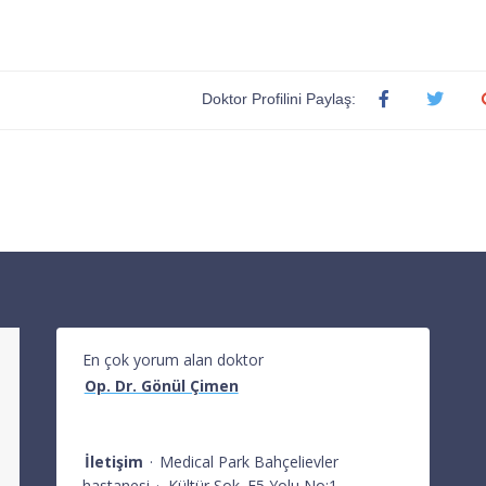
Doktor Profilini Paylaş:
En çok yorum alan doktor
Op. Dr. Gönül Çimen
İletişim
·
Medical Park Bahçelievler
hastanesi
·
Kültür Sok. E5 Yolu No:1