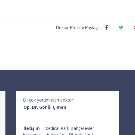
Doktor Profilini Paylaş:
En çok yorum alan doktor
Op. Dr. Gönül Çimen
İletişim
·
Medical Park Bahçelievler
hastanesi
·
Kültür Sok. E5 Yolu No:1