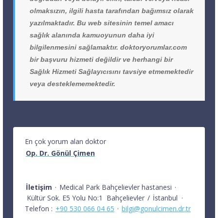
olmaksızın, ilgili hasta tarafından bağımsız olarak
yazılmaktadır. Bu web sitesinin temel amacı
sağlık alanında kamuoyunun daha iyi
bilgilenmesini sağlamaktır. doktoryorumlar.com
bir başvuru hizmeti değildir ve herhangi bir
Sağlık Hizmeti Sağlayıcısını tavsiye etmemektedir
veya desteklememektedir.
En çok yorum alan doktor
Op. Dr. Gönül Çimen
İletişim
·
Medical Park Bahçelievler hastanesi
·
Kültür Sok. E5 Yolu No:1
Bahçelievler
/
İstanbul
·
Telefon :
+90 530 066 04 65
·
bilgi@gonulcimen.dr.tr