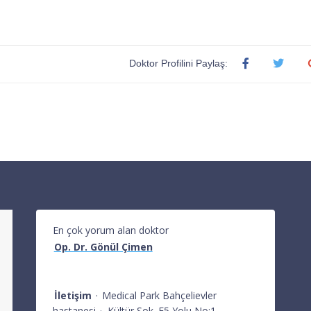
Doktor Profilini Paylaş:
En çok yorum alan doktor
Op. Dr. Gönül Çimen
İletişim
·
Medical Park Bahçelievler
hastanesi
·
Kültür Sok. E5 Yolu No:1