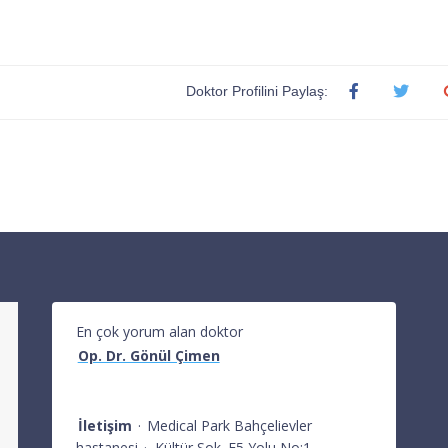
Doktor Profilini Paylaş:
En çok yorum alan doktor
Op. Dr. Gönül Çimen
İletişim
·
Medical Park Bahçelievler
hastanesi
·
Kültür Sok. E5 Yolu No:1