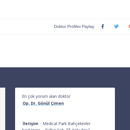
Doktor Profilini Paylaş:
En çok yorum alan doktor
Op. Dr. Gönül Çimen
İletişim
·
Medical Park Bahçelievler
hastanesi
·
Kültür Sok. E5 Yolu No:1