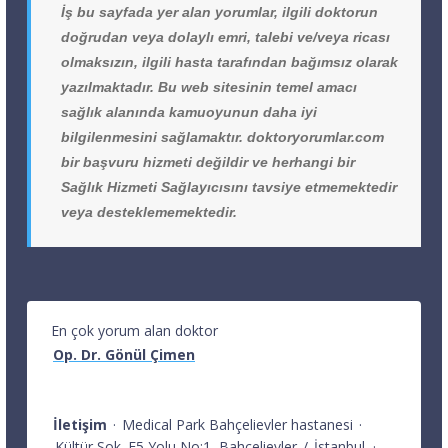
İş bu sayfada yer alan yorumlar, ilgili doktorun
doğrudan veya dolaylı emri, talebi ve/veya ricası
olmaksızın, ilgili hasta tarafından bağımsız olarak
yazılmaktadır. Bu web sitesinin temel amacı
sağlık alanında kamuoyunun daha iyi
bilgilenmesini sağlamaktır. doktoryorumlar.com
bir başvuru hizmeti değildir ve herhangi bir
Sağlık Hizmeti Sağlayıcısını tavsiye etmemektedir
veya desteklememektedir.
En çok yorum alan doktor
Op. Dr. Gönül Çimen
İletişim
·
Medical Park Bahçelievler hastanesi
·
Kültür Sok. E5 Yolu No:1
Bahçelievler
/
İstanbul
·