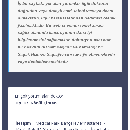
İş bu sayfada yer alan yorumlar, ilgili doktorun
doğrudan veya dolaylı emri, talebi ve/veya ricası
olmaksızın, ilgili hasta tarafından bağımsız olarak
yazılmaktadır. Bu web sitesinin temel amacı
sağlık alanında kamuoyunun daha iyi
bilgilenmesini sağlamaktır. doktoryorumlar.com
bir başvuru hizmeti değildir ve herhangi bir
Sağlık Hizmeti Sağlayıcısını tavsiye etmemektedir
veya desteklememektedir.
En çok yorum alan doktor
Op. Dr. Gönül Çimen
İletişim
·
Medical Park Bahçelievler hastanesi
·
Kültür Sok. E5 Yolu No:1
Bahçelievler
/
İstanbul
·