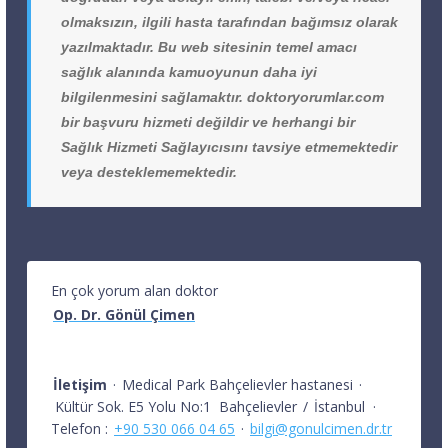
olmaksızın, ilgili hasta tarafından bağımsız olarak
yazılmaktadır. Bu web sitesinin temel amacı
sağlık alanında kamuoyunun daha iyi
bilgilenmesini sağlamaktır. doktoryorumlar.com
bir başvuru hizmeti değildir ve herhangi bir
Sağlık Hizmeti Sağlayıcısını tavsiye etmemektedir
veya desteklememektedir.
En çok yorum alan doktor
Op. Dr. Gönül Çimen
İletişim
·
Medical Park Bahçelievler hastanesi
·
Kültür Sok. E5 Yolu No:1
Bahçelievler
/
İstanbul
·
Telefon :
+90 530 066 04 65
·
bilgi@gonulcimen.dr.tr