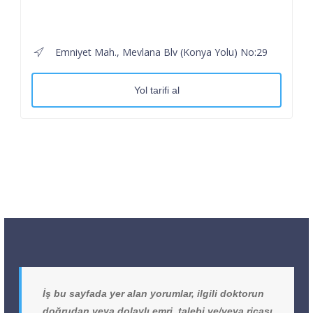
Emniyet Mah., Mevlana Blv (Konya Yolu) No:29
Yol tarifi al
İş bu sayfada yer alan yorumlar, ilgili doktorun
doğrudan veya dolaylı emri, talebi ve/veya ricası