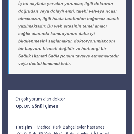
İş bu sayfada yer alan yorumlar, ilgili doktorun
doğrudan veya dolaylı emri, talebi ve/veya ricası
olmaksızın, ilgili hasta tarafından bağımsız olarak
yazılmaktadır. Bu web sitesinin temel amacı
sağlık alanında kamuoyunun daha iyi
bilgilenmesini sağlamaktır. doktoryorumlar.com
bir başvuru hizmeti değildir ve herhangi bir
Sağlık Hizmeti Sağlayıcısını tavsiye etmemektedir
veya desteklememektedir.
En çok yorum alan doktor
Op. Dr. Gönül Çimen
İletişim
·
Medical Park Bahçelievler hastanesi
·
Kültür Sok. E5 Yolu No:1
Bahçelievler
/
İstanbul
·