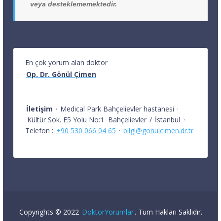
veya desteklememektedir.
En çok yorum alan doktor
Op. Dr. Gönül Çimen
İletişim
·
Medical Park Bahçelievler hastanesi
·
Kültür Sok. E5 Yolu No:1
Bahçelievler
/
İstanbul
·
Telefon :
+90 530 066 04 65
·
bilgi@gonulcimen.dr.tr
Copyrights © 2022
DoktorYorumlar
. Tüm Hakları Saklıdır.