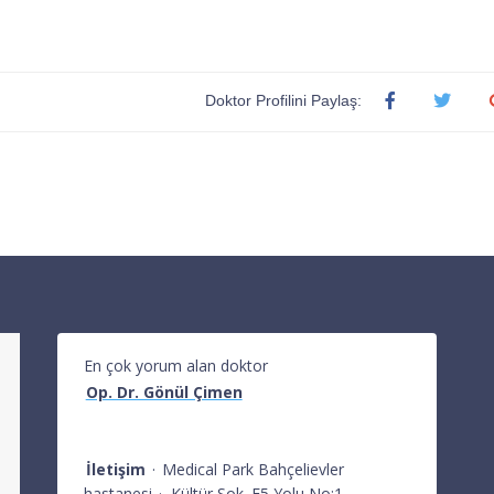
Doktor Profilini Paylaş:
En çok yorum alan doktor
Op. Dr. Gönül Çimen
İletişim
·
Medical Park Bahçelievler
hastanesi
·
Kültür Sok. E5 Yolu No:1