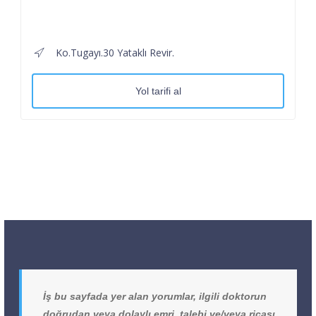
Ko.Tugayı.30 Yataklı Revir.
Yol tarifi al
İş bu sayfada yer alan yorumlar, ilgili doktorun
doğrudan veya dolaylı emri, talebi ve/veya ricası