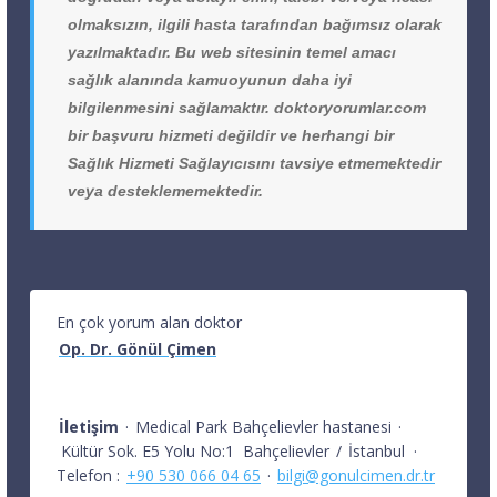
olmaksızın, ilgili hasta tarafından bağımsız olarak
yazılmaktadır. Bu web sitesinin temel amacı
sağlık alanında kamuoyunun daha iyi
bilgilenmesini sağlamaktır. doktoryorumlar.com
bir başvuru hizmeti değildir ve herhangi bir
Sağlık Hizmeti Sağlayıcısını tavsiye etmemektedir
veya desteklememektedir.
En çok yorum alan doktor
Op. Dr. Gönül Çimen
İletişim
·
Medical Park Bahçelievler hastanesi
·
Kültür Sok. E5 Yolu No:1
Bahçelievler
/
İstanbul
·
Telefon :
+90 530 066 04 65
·
bilgi@gonulcimen.dr.tr