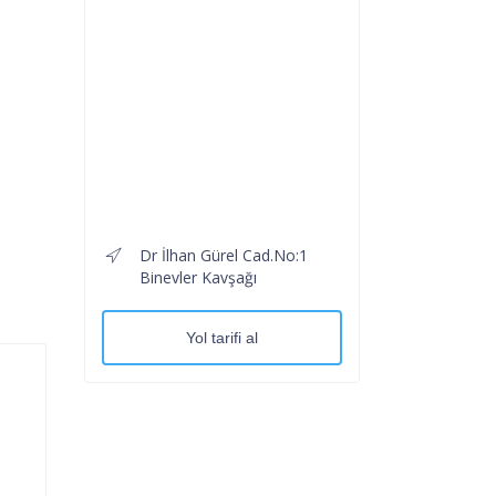
Dr İlhan Gürel Cad.No:1
Binevler Kavşağı
Yol tarifi al