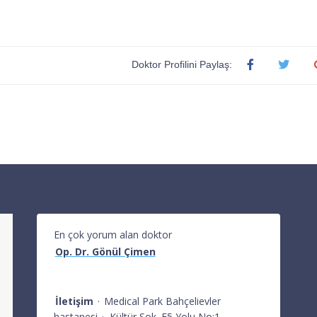
Doktor Profilini Paylaş:
En çok yorum alan doktor
Op. Dr. Gönül Çimen
İletişim
·
Medical Park Bahçelievler
hastanesi
·
Kültür Sok. E5 Yolu No:1