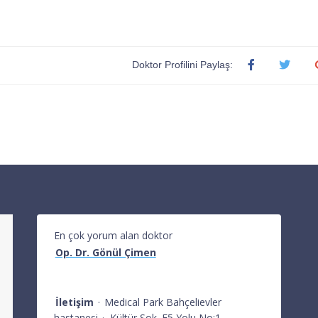
Doktor Profilini Paylaş:
En çok yorum alan doktor
Op. Dr. Gönül Çimen
İletişim
·
Medical Park Bahçelievler
hastanesi
·
Kültür Sok. E5 Yolu No:1