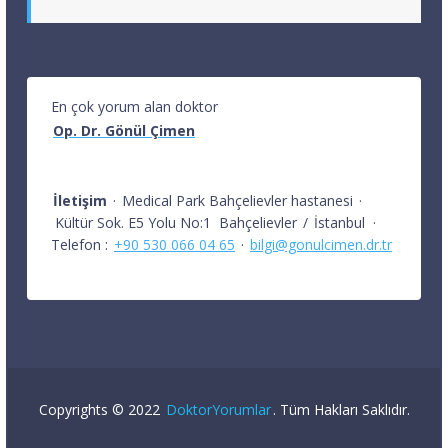
En çok yorum alan doktor
Op. Dr. Gönül Çimen
İletişim
·
Medical Park Bahçelievler hastanesi
·
Kültür Sok. E5 Yolu No:1
Bahçelievler
/
İstanbul
·
Telefon :
+90 530 066 04 65
·
bilgi@gonulcimen.dr.tr
Copyrights © 2022
DoktorYorumlar
. Tüm Hakları Saklıdır.