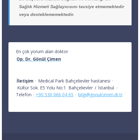
Sağlık Hizmeti Sağlayıcısını tavsiye etmemektedir
veya desteklememektedir.
En çok yorum alan doktor
Op. Dr. Gönül Çimen
İletişim
·
Medical Park Bahçelievler hastanesi
·
Kültür Sok. E5 Yolu No:1
Bahçelievler
/
İstanbul
·
Telefon :
+90 530 066 04 65
·
bilgi@gonulcimen.dr.tr