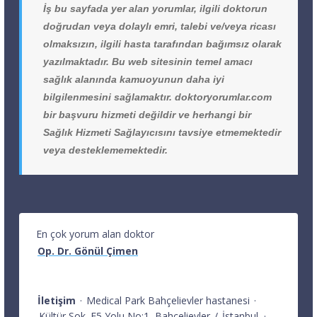
İş bu sayfada yer alan yorumlar, ilgili doktorun
doğrudan veya dolaylı emri, talebi ve/veya ricası
olmaksızın, ilgili hasta tarafından bağımsız olarak
yazılmaktadır. Bu web sitesinin temel amacı
sağlık alanında kamuoyunun daha iyi
bilgilenmesini sağlamaktır. doktoryorumlar.com
bir başvuru hizmeti değildir ve herhangi bir
Sağlık Hizmeti Sağlayıcısını tavsiye etmemektedir
veya desteklememektedir.
En çok yorum alan doktor
Op. Dr. Gönül Çimen
İletişim
·
Medical Park Bahçelievler hastanesi
·
Kültür Sok. E5 Yolu No:1
Bahçelievler
/
İstanbul
·