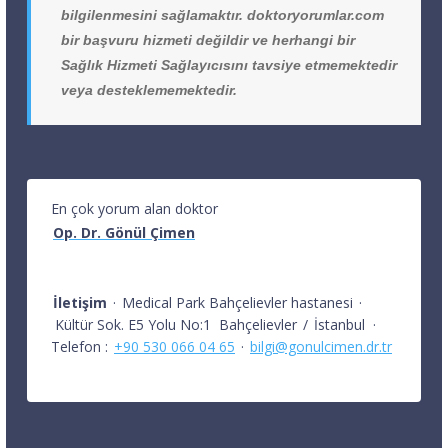
bilgilenmesini sağlamaktır. doktoryorumlar.com
bir başvuru hizmeti değildir ve herhangi bir
Sağlık Hizmeti Sağlayıcısını tavsiye etmemektedir
veya desteklememektedir.
En çok yorum alan doktor
Op. Dr. Gönül Çimen
İletişim
·
Medical Park Bahçelievler hastanesi
·
Kültür Sok. E5 Yolu No:1
Bahçelievler
/
İstanbul
·
Telefon :
+90 530 066 04 65
·
bilgi@gonulcimen.dr.tr