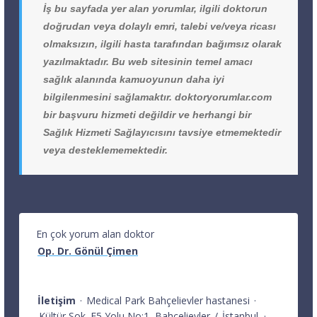
İş bu sayfada yer alan yorumlar, ilgili doktorun
doğrudan veya dolaylı emri, talebi ve/veya ricası
olmaksızın, ilgili hasta tarafından bağımsız olarak
yazılmaktadır. Bu web sitesinin temel amacı
sağlık alanında kamuoyunun daha iyi
bilgilenmesini sağlamaktır. doktoryorumlar.com
bir başvuru hizmeti değildir ve herhangi bir
Sağlık Hizmeti Sağlayıcısını tavsiye etmemektedir
veya desteklememektedir.
En çok yorum alan doktor
Op. Dr. Gönül Çimen
İletişim
·
Medical Park Bahçelievler hastanesi
·
Kültür Sok. E5 Yolu No:1
Bahçelievler
/
İstanbul
·