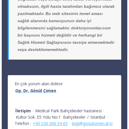
olmaksızın, ilgili hasta tarafından bağımsız olarak
yazılmaktadır. Bu web sitesinin temel amacı
sağlık alanında kamuoyunun daha iyi
bilgilenmesini sağlamaktır. doktoryorumlar.com
bir başvuru hizmeti değildir ve herhangi bir
Sağlık Hizmeti Sağlayıcısını tavsiye etmemektedir
veya desteklememektedir.
En çok yorum alan doktor
Op. Dr. Gönül Çimen
İletişim
·
Medical Park Bahçelievler hastanesi
·
Kültür Sok. E5 Yolu No:1
Bahçelievler
/
İstanbul
·
Telefon :
+90 530 066 04 65
·
bilgi@gonulcimen.dr.tr