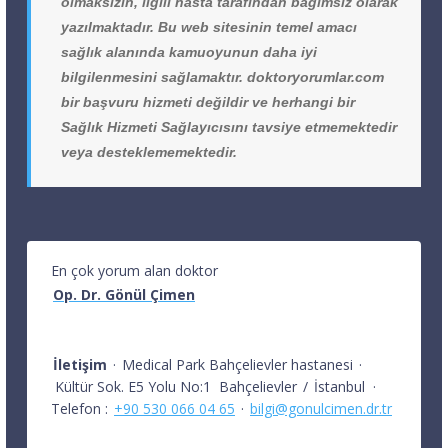
olmaksızın, ilgili hasta tarafından bağımsız olarak
yazılmaktadır. Bu web sitesinin temel amacı
sağlık alanında kamuoyunun daha iyi
bilgilenmesini sağlamaktır. doktoryorumlar.com
bir başvuru hizmeti değildir ve herhangi bir
Sağlık Hizmeti Sağlayıcısını tavsiye etmemektedir
veya desteklememektedir.
En çok yorum alan doktor
Op. Dr. Gönül Çimen
İletişim
·
Medical Park Bahçelievler hastanesi
·
Kültür Sok. E5 Yolu No:1
Bahçelievler
/
İstanbul
·
Telefon :
+90 530 066 04 65
·
bilgi@gonulcimen.dr.tr