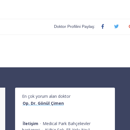
Doktor Profilini Paylaş:
En çok yorum alan doktor
Op. Dr. Gönül Çimen
İletişim
·
Medical Park Bahçelievler
hastanesi
·
Kültür Sok. E5 Yolu No:1